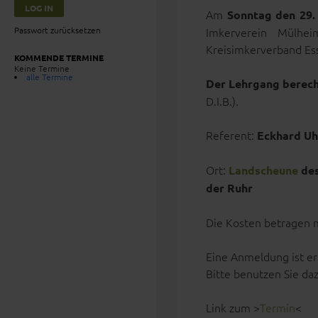
Am
Sonntag den 29. 
Passwort zurücksetzen
Imkerverein Mülh
Kreisimkerverband Es
KOMMENDE TERMINE
Keine Termine
alle Termine
Der Lehrgang berech
D.I.B.).
Referent:
Eckhard Uh
Ort:
Landscheune
des
der Ruhr
Die Kosten betragen m
Eine Anmeldung ist er
Bitte benutzen Sie d
Link zum >
Termin
<