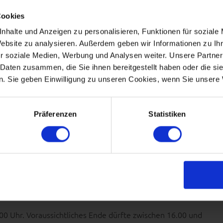
Cookies
L 2015 18:41 | KATEGORIEN:
ALLGEMEIN
nhalte und Anzeigen zu personalisieren, Funktionen für soziale
die Fa. Kancev GmbH ein Geschäft für Imkereibedarf als
Website zu analysieren. Außerdem geben wir Informationen zu I
t finden Sie alles, was das Imkerherz begehrt.
r soziale Medien, Werbung und Analysen weiter. Unsere Partner
 Daten zusammen, die Sie ihnen bereitgestellt haben oder die s
. Sie geben Einwilligung zu unseren Cookies, wenn Sie unsere 
IN
Präferenzen
Statistiken
HRGANG
L 2015 18:22 | KATEGORIEN:
EXTERNE LEHRGÄNGE
findet in Hünxe, Dinslakener Str. 89a, ein Honiglehrgang
00 Uhr. Voraussichtliches Ende dürfte zwischen 16.00 und