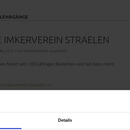
 LEHRGÄNGE
E IMKERVEREIN STRAELEN
IL 2015 11:09 | KATEGORIEN:
ALLGEMEIN
en feiert sein 200 jähriges Bestehen und läd dazu recht
e Imkerverein-Straelen <<
IN
Details
EDARF – KANCEV GMBH