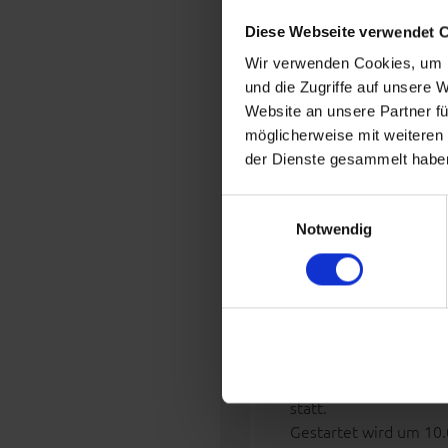
Diese Webseite verwendet 
VERÖFFENTLICHT AM 5. APRI
Wir verwenden Cookies, um I
seit kurzem betreibt 
und die Zugriffe auf unsere 
zweites Standbein, dor
Website an unsere Partner fü
möglicherweise mit weiteren
Weiterlesen
→
der Dienste gesammelt haben
POSTED IN
ALLGEME
Einwilligungsauswahl
Notwendig
HONIGLE
VERÖFFENTLICHT AM 5. APRI
am Sonntag, 26.04.15 
statt.
Gestartet wird um 10.