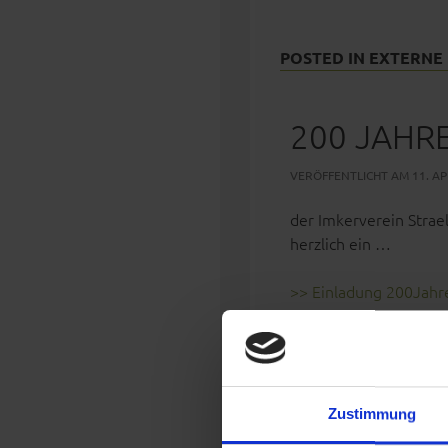
POSTED IN
EXTERNE
200 JAHR
VERÖFFENTLICHT AM 11. APR
der Imkerverein Strael
herzlich ein …
>> Einladung 200Jahr
POSTED IN
ALLGEME
Zustimmung
IMKEREIB