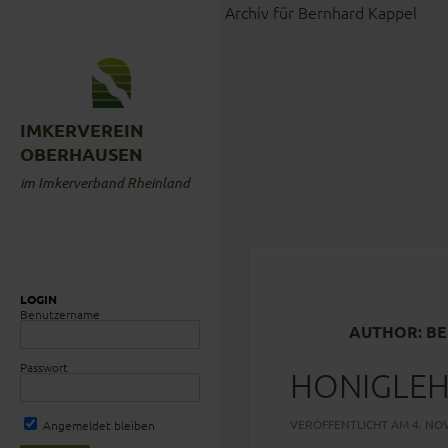
Zum Inhalt springen
Du befindest Dich hier:
Suchen
Home
»
Archiv für Bernhard Kappel
IMKERVEREIN
OBERHAUSEN
im Imkerverband Rheinland
LOGIN
Benutzername
AUTHOR:
BE
Passwort
HONIGLE
VERÖFFENTLICHT AM 4. NOV
Angemeldet bleiben