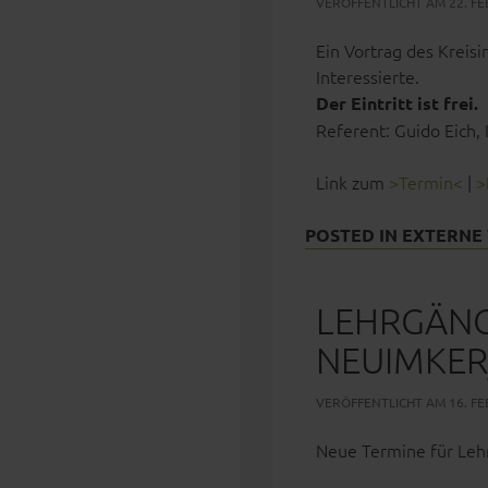
VERÖFFENTLICHT AM 22. FE
Ein Vortrag des Kreis
Interessierte.
Der Eintritt ist frei.
Referent: Guido Eich, 
Link zum
>Termin<
|
>
POSTED IN
EXTERNE
LEHRGÄNG
NEUIMKER
VERÖFFENTLICHT AM 16. FE
Neue Termine für Leh