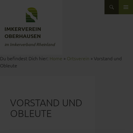
Zum Inhalt springen
Suchen
ZUM INHALT SPRINGEN
IMKERVEREIN
OBERHAUSEN
im Imkerverband Rheinland
Du befindest Dich hier:
Home
»
Ortsverein
»
Vorstand und
Obleute
VORSTAND UND
OBLEUTE