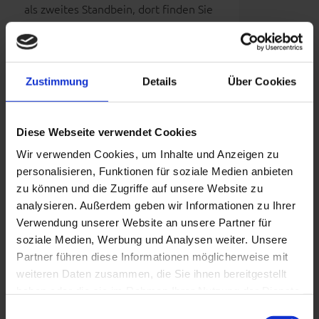
als zweites Standbein, dort finden Sie
alles, was das Imkerherz begehrt.
Weiterlesen
→
Zustimmung
Details
Über Cookies
POSTED IN
ALLGEMEIN
Diese Webseite verwendet Cookies
Wir verwenden Cookies, um Inhalte und Anzeigen zu
HONIGLEHRGANG
personalisieren, Funktionen für soziale Medien anbieten
zu können und die Zugriffe auf unsere Website zu
VERÖFFENTLICHT AM 5. APRIL 2015 18:22 |
analysieren. Außerdem geben wir Informationen zu Ihrer
KATEGORIEN:
EXTERNE LEHRGÄNGE
Verwendung unserer Website an unsere Partner für
am Sonntag, 26.04.15 findet in
soziale Medien, Werbung und Analysen weiter. Unsere
Hünxe, Dinslakener Str. 89a, ein
Partner führen diese Informationen möglicherweise mit
Honiglehrgang statt.
weiteren Daten zusammen, die Sie ihnen bereitgestellt
Gestartet wird um 10.00 Uhr.
haben oder die sie im Rahmen Ihrer Nutzung der Dienste
Voraussichtliches Ende dürfte
gesammelt haben. Sie geben Einwilligung zu unseren
Einwilligungsauswahl