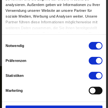
analysieren. Außerdem geben wir Informationen zu Ihrer
This entry was posted in
Allgemein
.
Verwendung unserer Website an unsere Partner für
Bookmark the
permalink
.
soziale Medien, Werbung und Analysen weiter. Unsere
Partner führen diese Informationen möglicherweise mit
weiteren Daten zusammen, die Sie ihnen bereitgestellt
haben oder die sie im Rahmen Ihrer Nutzung der Dienste
Lehrgänge für Jung- und Neuimker/-
gesammelt haben. Sie geben Einwilligung zu unseren
Einwilligungsauswahl
BEITRAGSNAVIGATION
innen 2015
Cookies, wenn Sie unsere Webseite weiterhin nutzen.
Notwendig
→
Präferenzen
Statistiken
LOGIN
Benutzername
Marketing
Passwort