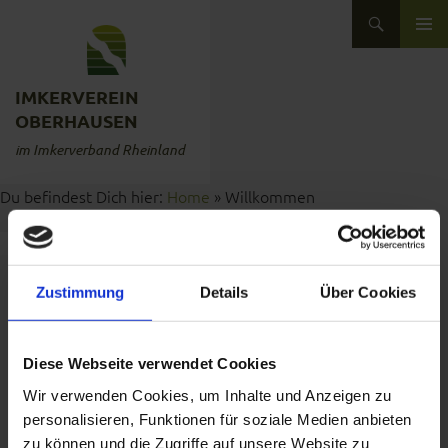
Zum Inhalt springen
Suchen
ZUM INHALT SPRINGEN
IMKERVEREIN
OBERHAUSEN
im Imkerverband Rheinland
Du befindest Dich hier:
Home
»
Willkommen
Zustimmung
Details
Über Cookies
WILLKOMMEN
VERÖFFENTLICHT AM
1. DEZEMBER 2014
Diese Webseite verwendet Cookies
VON
MKAPPEL
Wir verwenden Cookies, um Inhalte und Anzeigen zu
auf der neuen Webseite des
personalisieren, Funktionen für soziale Medien anbieten
Imkerverein Oberhausen.
zu können und die Zugriffe auf unsere Website zu