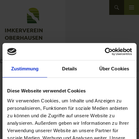
Zum Inhalt springen
Suchen
ZUM INHALT SPRINGEN
IMKERVEREIN
OBERHAUSEN
im Imkerverband Rheinland
Du befindest Dich hier:
Home
»
Veranstaltungen
Zustimmung
Details
Über Cookies
Diese Webseite verwendet Cookies
VERANSTALTUNGEN
Wir verwenden Cookies, um Inhalte und Anzeigen zu
personalisieren, Funktionen für soziale Medien anbieten
zu können und die Zugriffe auf unsere Website zu
analysieren. Außerdem geben wir Informationen zu Ihrer
Daten
Suche
Nahe...
Verwendung unserer Website an unsere Partner für
soziale Medien, Werbung und Analysen weiter. Unsere