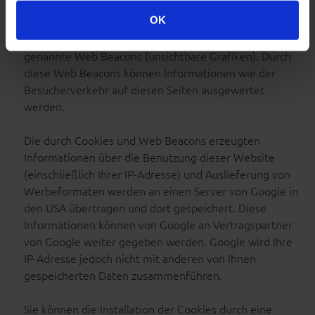
Textdateien, die auf Ihrem Computer gespeichert
OK
werden und die eine Analyse der Benutzung der
Website ermöglicht. Google AdSense verwendet auch so
genannte Web Beacons (unsichtbare Grafiken). Durch
diese Web Beacons können Informationen wie der
Besucherverkehr auf diesen Seiten ausgewertet
werden.
Die durch Cookies und Web Beacons erzeugten
Informationen über die Benutzung dieser Website
(einschließlich Ihrer IP-Adresse) und Auslieferung von
Werbeformaten werden an einen Server von Google in
den USA übertragen und dort gespeichert. Diese
Informationen können von Google an Vertragspartner
von Google weiter gegeben werden. Google wird Ihre
IP-Adresse jedoch nicht mit anderen von Ihnen
gespeicherten Daten zusammenführen.
Sie können die Installation der Cookies durch eine